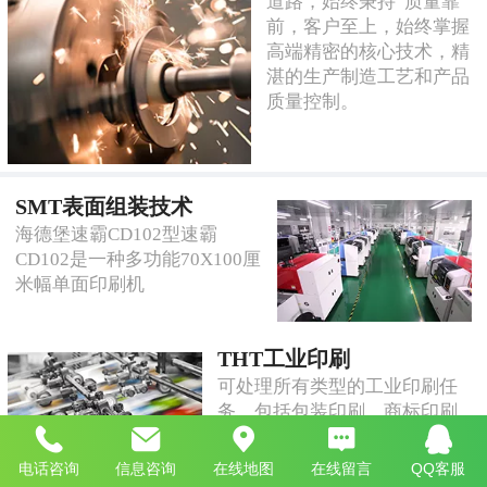
道路，始终秉持“质量靠
前，客户至上，始终掌握
高端精密的核心技术，精
湛的生产制造工艺和产品
质量控制。
SMT表面组装技术
海德堡速霸CD102型速霸
CD102是
一种多功能70X100厘
米幅单面印刷机
THT工业印刷
可处理所有类型的工业印刷任
务，包括包装印刷、商标印刷
或高端商业印刷
电话咨询
信息咨询
在线地图
在线留言
QQ客服